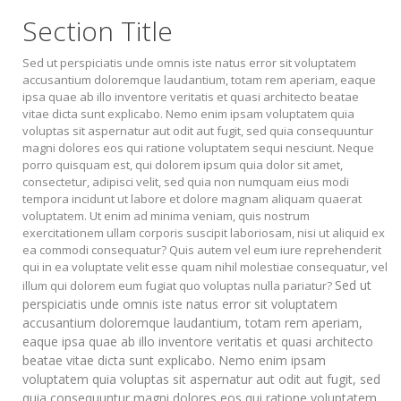
Section Title
Sed ut perspiciatis unde omnis iste natus error sit voluptatem
accusantium doloremque laudantium, totam rem aperiam, eaque
ipsa quae ab illo inventore veritatis et quasi architecto beatae
vitae dicta sunt explicabo. Nemo enim ipsam voluptatem quia
voluptas sit aspernatur aut odit aut fugit, sed quia consequuntur
magni dolores eos qui ratione voluptatem sequi nesciunt. Neque
porro quisquam est, qui dolorem ipsum quia dolor sit amet,
consectetur, adipisci velit, sed quia non numquam eius modi
tempora incidunt ut labore et dolore magnam aliquam quaerat
voluptatem. Ut enim ad minima veniam, quis nostrum
exercitationem ullam corporis suscipit laboriosam, nisi ut aliquid ex
ea commodi consequatur? Quis autem vel eum iure reprehenderit
qui in ea voluptate velit esse quam nihil molestiae consequatur, vel
Sed ut
illum qui dolorem eum fugiat quo voluptas nulla pariatur?
perspiciatis unde omnis iste natus error sit voluptatem
accusantium doloremque laudantium, totam rem aperiam,
eaque ipsa quae ab illo inventore veritatis et quasi architecto
beatae vitae dicta sunt explicabo. Nemo enim ipsam
voluptatem quia voluptas sit aspernatur aut odit aut fugit, sed
quia consequuntur magni dolores eos qui ratione voluptatem