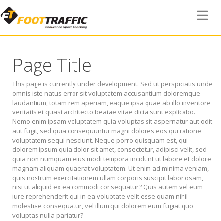
Toggle 
Page Title
This page is currently under development. Sed ut perspiciatis unde
omnis iste natus error sit voluptatem accusantium doloremque
laudantium, totam rem aperiam, eaque ipsa quae ab illo inventore
veritatis et quasi architecto beatae vitae dicta sunt explicabo.
Nemo enim ipsam voluptatem quia voluptas sit aspernatur aut odit
aut fugit, sed quia consequuntur magni dolores eos qui ratione
voluptatem sequi nesciunt. Neque porro quisquam est, qui
dolorem ipsum quia dolor sit amet, consectetur, adipisci velit, sed
quia non numquam eius modi tempora incidunt ut labore et dolore
magnam aliquam quaerat voluptatem. Ut enim ad minima veniam,
quis nostrum exercitationem ullam corporis suscipit laboriosam,
nisi ut aliquid ex ea commodi consequatur? Quis autem vel eum
iure reprehenderit qui in ea voluptate velit esse quam nihil
molestiae consequatur, vel illum qui dolorem eum fugiat quo
voluptas nulla pariatur?